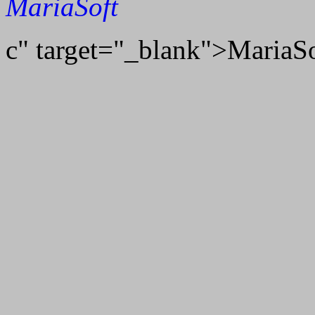
MariaSoft
c" target="_blank">MariaS